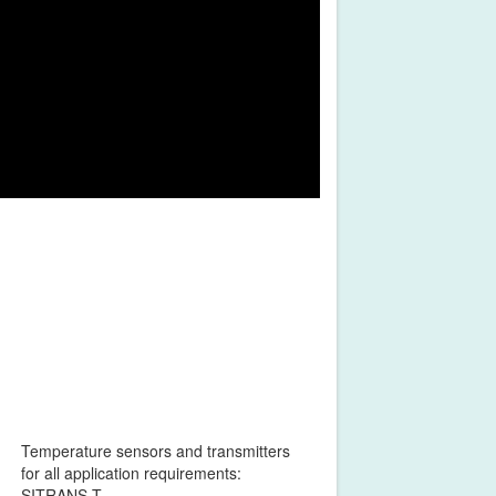
2
ww.facebook.com/flowmasterthailand หรือ
ท โฟลว์มาสเตอร์ (ประเทศไทย) จำกัด ได้เข้าร่วม
่างนี้ได้เลยค่ะ https://goo.gl/BNkWFx
ลนิธิไทยพัฒนา สำนักงานบริหารเทคโนโลยี
ะชมรมศิลปวัฒนธรรมอีสาน สถาบันเทคโนโลยี
มและพัฒนาคุณภาพชีวิต ของประชาชนในพื้นที่
รมไทย เป็นต้น
Temperature sensors and transmitters
for all application requirements:
SITRANS T