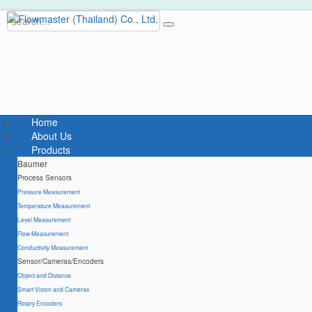
Home
About Us
Products
Baumer
Process Sensors
Pressure Measurement
Temperature Measurement
Level Measurement
Flow Measurement
Conductivity Measurement
Sensor/Cameras/Encoders
Object and Distance
Smart Vision and Cameras
Rotary Encoders