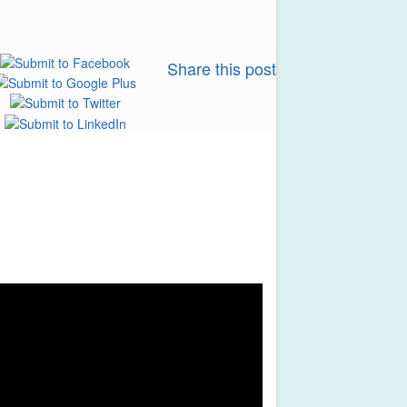
Share this post
8
าระคุณและชาวโฟลว์มาสเตอร์ได้ร่วมกันทำ
ื้ออุปกรณ์ทางการแพทย์ เช่น ชุดกันฝน
, held at Ramada Plaza Bangkok Menam
นินการส่งมอบให้กับบุคลากรทางการแพทย์ในโรง
สนับสนุนกิจกรรม และขอเป็นกำลังใจให้แพทย์
น เราจะผ่านวิกฤตนี้ไปด้วยกัน
ทโฟลว์มาสเตอร์ (ประเทศไทย) จำกัด ได้เป็นตัว
ทกภัยในครั้งนี้ หากต้องการบริจาคเพิ่มเติม