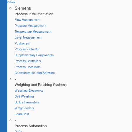
Others
Siemens
Process Instrumentation
Flow Measurement
Pressure Measurement
Temperature Measurement
Level Measurement
Positioners
Process Protection
Supplementary Components
Process Controllers
Process Recorders
Communication and Software
-
Weighing and Batching Systems
Weighing Electronics
Belt Weighing
Solids Flowmeters
Weighfeeders
Load Cells
-
Process Automation
PLCs