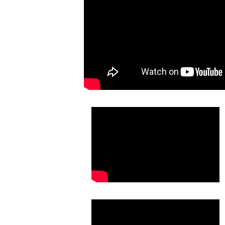
กิจกรรมกอล์ฟการกุศลมูลนิธิไทยพัฒนา ครั้งที่ 
สามารถ Inbox สอบถามหมายเลขบัญชี ได้ที่ w
รม “ปั่น ปลูก ปั้น
and maintenance free.
ในวันที่ 21 ธันวาคม 2561 ที่ผ่านมา ทางบริษั
ติดต่อหน่วยงานที่ท่านสะดวก ตามช่องทางด้านล
กับ “ชมรมกฤษณ์อาสา”
และสนับสนุนกิจกรรมกอล์ฟการกุศล จัดโดยมู
กรรมตามฐานต่างๆ
Read More...
สารสนเทศเพื่อพัฒนาการศึกษา (Uninet) แล
นบ้านรักไทย
พระจอมเกล้าคุณทหารลาดกระบัง เพื่อส่งเสริ
าพ...
ห่างไกลในด้านการศึกษา อนุรักษ์ศิลปวัฒนธร
Read More...
d set-up
trasonic controllers
improved HMI (human
nd Marketing 2017-
ได้เข้ารับโล่รางวัล “
rmance in fiscal year
rand for the
don® is a technology